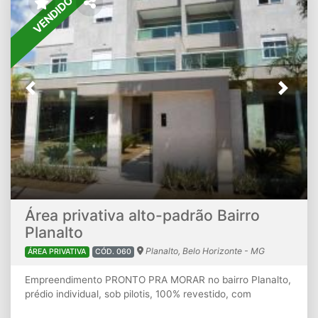
VENDIDO
bancário, carta de crédito e FGTS. AVISO IMPORTANTE:
Os valores e informações poderão sofrer alterações ou o
imóvel ser vendido sem aviso prévio. Favor confirmar
valores e disponibilidade ao entrar em contato conosco.
Previous
Next
Área privativa alto-padrão Bairro
Planalto
Planalto, Belo Horizonte - MG
ÁREA PRIVATIVA
CÓD. 060
Empreendimento PRONTO PRA MORAR no bairro Planalto,
prédio individual, sob pilotis, 100% revestido, com
elevador social, 12 unidades sendo 04 atos por andar,