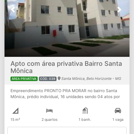
Previous
Next
Apto com área privativa Bairro Santa
Mônica
Santa Mônica, Belo Horizonte - MG
ÁREA PRIVATIVA
CÓD. 039
Empreendimento PRONTO PRA MORAR no bairro Santa
Mônica, prédio individual, 16 unidades sendo 04 atos por
andar, medição de água individual, próximo ao centro
comercial do bairro, Av. Augusto dos Anjos, Av. Ministro de
Oliveira Salazar, Av. Érico Veríssimo, Supermercados BH,
15 m²
2 quartos
1 banh.
1 vaga
Drogaria Araújo, com acesso fácil ao Centro de Belo
Horizonte e outras regiões de BH. Apartamento com
excelente área privativa externa descoberta, composto