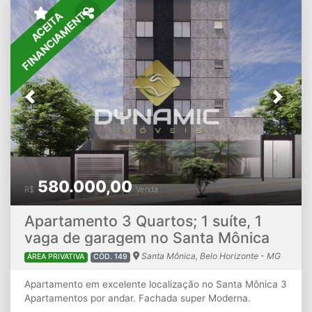
FINANCIAMENTO
ACEITA
Previous
Next
580.000,00
R$
Venda
Apartamento 3 Quartos; 1 suíte, 1
vaga de garagem no Santa Mônica
Santa Mônica, Belo Horizonte - MG
ÁREA PRIVATIVA
CÓD. 149
Apartamento em excelente localização no Santa Mônica 3
Apartamentos por andar. Fachada super Moderna.