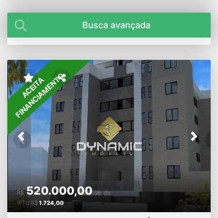
Busca avançada
FINANCIAMENTO
ACEITA
Previous
Next
520.000,00
R$
Venda
IPTU
R$
1.724,00