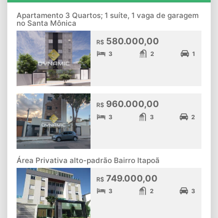
Apartamento 3 Quartos; 1 suíte, 1 vaga de garagem
no Santa Mônica
580.000,00
R$
3
2
1
960.000,00
R$
3
3
2
Área Privativa alto-padrão Bairro Itapoã
749.000,00
R$
3
2
3