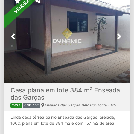
VENDIDO
disponibilidade ao entrar em contato conosco.
Previous
Next
Casa plana em lote 384 m² Enseada
das Garças
Enseada das Garças, Belo Horizonte - MG
CASA
CÓD. 102
Linda casa térrea bairro Enseada das Garças, arejada,
100% plana em lote de 384 m2 e com 157 m2 de área
construída, 06 vagas, lazer com espaço gourmet, ducha e