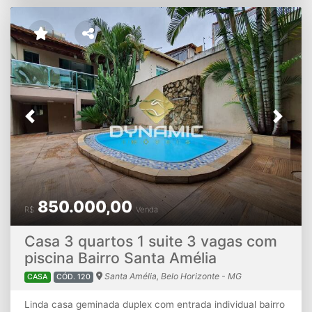
gasolina, praça, comércios variados e com fácil acesso.
AVISO IMPORTANTE: Os valores e informações poderão
sofrer alterações ou o imóvel ser vendido sem aviso
prévio. Favor confirmar valores e disponibilidade ao entrar
em contato conosco.
Previous
Next
850.000,00
R$
Venda
Casa 3 quartos 1 suite 3 vagas com
piscina Bairro Santa Amélia
Santa Amélia, Belo Horizonte - MG
CASA
CÓD. 120
Linda casa geminada duplex com entrada individual bairro