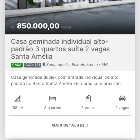
850.000,00
R$
Venda
Casa geminada individual alto-
padrão 3 quartos suíte 2 vagas
Santa Amélia
Santa Amélia, Belo Horizonte - MG
CASA
CÓD. 121
Casa geminada duplex com entrada individual de alto
padrão no Bairro Santa Amélia Em obras com previsão
deentrega para Dezembro de 2024. Casa com 158 m² de
área total construída em um lote com 110 m². Imóvel com
otima disposição interna, composta de : - ⁠03 quartos
158 m²
3 quartos
3 banh.
2 vagas
sendo 01 suíte; - ⁠01 banheiro social; - Sala ampla para 02
ambientes; - ⁠Lavabo; - ⁠Cozinha ampla; - ⁠Área externa
descoberta e com pilotis (para espaço gourmet); - 02
MAIS DETALHES
vagas de garagem; Excelente localização, próximo Av.
Portugal, Lagoa da Pampulha, PIC (Pampulha Iate Clube),
bares, restaurantes, padarias, drogarias, posto de