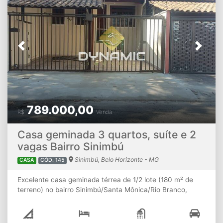
Os valores e informações poderão sofrer alterações ou o
imóvel ser vendido sem aviso prévio. Favor confirmar
valores e disponibilidade ao entrar em contato conosco.
Previous
Next
789.000,00
R$
Venda
Casa geminada 3 quartos, suíte e 2
vagas Bairro Sinimbú
Sinimbú, Belo Horizonte - MG
CASA
CÓD. 145
Excelente casa geminada térrea de 1/2 lote (180 m² de
terreno) no bairro Sinimbú/Santa Mônica/Rio Branco,
composta de: 03 (três) quartos aconchegantes:Dois com
armários planejados e um com suíte e closet;1 Banheiro
social completo, equipado com box e