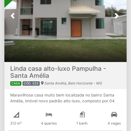
Previous
Next
Linda casa alto-luxo Pampulha -
Santa Amélia
Santa Amélia, Belo Horizonte - MG
CASA
CÓD. 025
Maravilhosa casa muito bem localizada no bairro Santa
Amélia, imóvel novo padrão alto-luxo, composto por 04
quartos sendo 01 suíte-master c/ closet e varanda, 02
semi-suítes e 01 suíte simples, banheiro social, sala ampla
para dois ambientes com rebaixamento de teto c/ luz de
212 m²
4 quartos
1 banh.
4 vagas
croíca, lavabo, copa, cozinha com pia e bancada em
granito, lavanderia, amplo quintal gramado com instalação