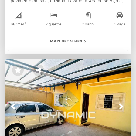
pavimento cm sala, cozinha, Lavabo, Ár4ea de serviço e,
quintal e varanda Segundo pavimento - Dois quartos,
varanda e banho social
68,12 m²
2 quartos
2 banh.
1 vaga
MAIS DETALHES
Previous
Next